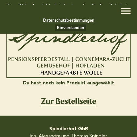
Diese Webseite setzt technisch notwendige Cookies. Detaillierte
Informationen dazu finden Sie in unseren
Datenschutzbestimmungen
Einverstanden
Home
Gemüsekiste und Südfruchtkiste
Du hast noch kein Produkt ausgewählt
Hofladen
Zur Bestellseite
Wollkiste
Spindlerhof GbR
Pensionspferdestall
Inh. Alexandra und Thomas Spindler