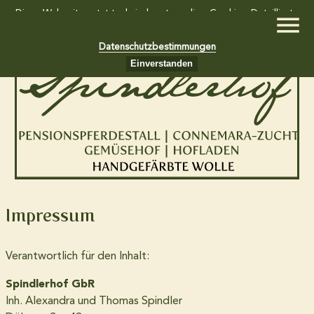
Diese Webseite setzt technisch notwendige Cookies. Detaillierte
Informationen dazu finden Sie in unseren
Datenschutzbestimmungen
Einverstanden
Home
Gemüsekiste und Südfruchtkiste
Hofladen
Impressum
Wollkiste
Verantwortlich für den Inhalt:
Spindlerhof GbR
Pensionspferdestall
Inh. Alexandra und Thomas Spindler