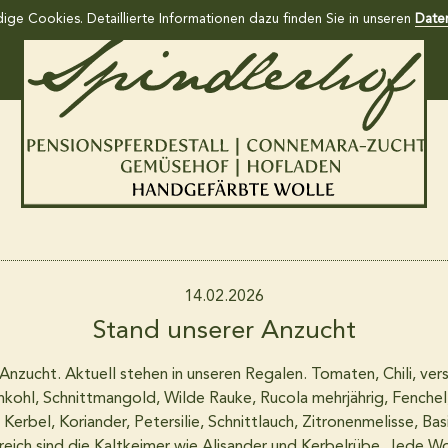
ge Cookies. Detaillierte Informationen dazu finden Sie in unseren
Date
Home
Gemüsekiste und Südfruchtkiste
Hofladen
14.02.2026
Stand unserer Anzucht
Wollkiste
 Anzucht. Aktuell stehen in unseren Regalen. Tomaten, Chili, ve
nkohl, Schnittmangold, Wilde Rauke, Rucola mehrjährig, Fenchel,
Kerbel, Koriander, Petersilie, Schnittlauch, Zitronenmelisse, Bas
Pensionspferdestall
reich sind die Kaltkeimer wie Alisander und Kerbelrübe. Jede 