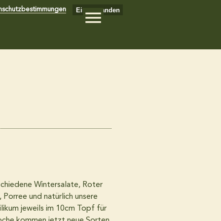
Einverstanden
nschutzbestimmungen
rschiedene Wintersalate, Roter
 Porree und natürlich unsere
ilikum jeweils im 10cm Topf für
Woche kommen jetzt neue Sorten