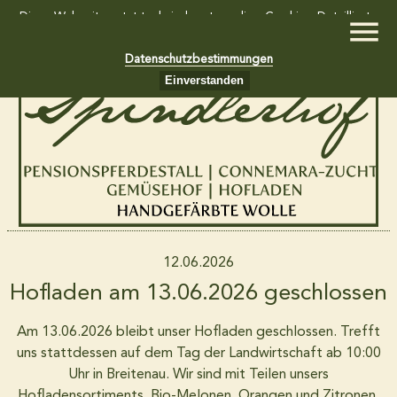
Diese Webseite setzt technisch notwendige Cookies. Detaillierte
Informationen dazu finden Sie in unseren
Datenschutzbestimmungen
Einverstanden
Home
Gemüsekiste und Südfruchtkiste
Hofladen
12.06.2026
Hofladen am 13.06.2026 geschlossen
Wollkiste
Am 13.06.2026 bleibt unser Hofladen geschlossen. Trefft
uns stattdessen auf dem Tag der Landwirtschaft ab 10:00
Uhr in Breitenau. Wir sind mit Teilen unsers
Pensionspferdestall
Hofladensortiments, Bio-Melonen, Orangen und Zitronen,