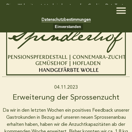
Diese Webseite setzt technisch notwendige Cookies. Detaillierte
Informationen dazu finden Sie in unseren
Datenschutzbestimmungen
Einverstanden
Home
Gemüsekiste und Südfruchtkiste
Hofladen
04.11.2023
Erweiterung der Sprossenzucht
Wollkiste
Da wir in den letzten Wochen ein positives Feedback unserer
Gastrokunden in Bezug auf unseren neuen Sprossenanbau
erhalten haben, haben wir die Anzuchtkapazitäten ab der
Pensionspferdestall
kommenden Woche erweitert. Bisher konnten wir ca. 1,8 kg